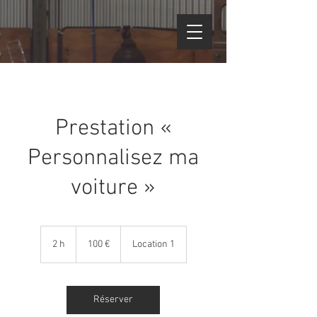
Prestation «
Personnalisez ma
voiture »
100
euros
2 h
2
100 €
Location 1
h
Réserver